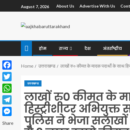
About Us
Advertise With Us
Cont
August 7, 2026
होम
राज्य
देश
अंतर्राष्ट्रीय
Home
उत्तराखण्ड
लाखों रु० कीमत के मादक पदार्थो के साथ हिस
Facebook
उत्तराखण्ड
Twitter
लाखों रु० कीमत के मा
WhatsApp
हिस्ट्रीशीटर अभियुक्त
Telegram
पुलिस ने भेजा सलाखों क
Messenger
Share