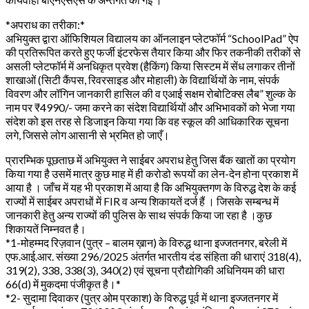
*अपराध का तरीका:*
अभियुक्त द्वारा ऑफिशियल विद्यालय का ऑनलाइन प्लेटफॉर्म “SchoolPad” ऐप
की प्रतिरूपित करते हुए फर्जी इंटरफेस तैयार किया और फिर तकनीकी तरीकों से
असली प्लेटफॉर्म में अनधिकृत प्रवेश (हैकिंग) किया सिस्टम में सेंध लगाकर तीनों
शाखाओं (सिटी कैंपस, रिवरसाइड और मोहाली) के विद्यार्थियों के नाम, संपर्क
विवरण और लॉगिन जानकारी हासिल की व एआई सक्षम रोबोटिक्स लैब” शुल्क के
नाम पर ₹4990/- जमा करने का संदेश विद्यार्थियों और अभिभावकों को भेजा गया
संदेश को इस तरह से डिजाइन किया गया कि वह स्कूल की आधिकारिक सूचना
लगे, जिससे लोग आसानी से भ्रमित हो जाएँ।
प्रारम्भिक पूछताछ में अभियुक्त ने साईबर अपराध हेतु जिस बैंक खातों का प्रयोग
किया गया है उसमें मात्र कुछ माह में ही करोडो रूपयों का लेन-देन होना प्रकाश में
आया है । जाँच में यह भी प्रकाश में आया है कि अभियुक्तगण के विरुद्ध देश के कई
राज्यों में साईबर अपराधों में FIR व अन्य शिकायतें दर्ज हैं । जिसके सम्बन्ध में
जानकारी हेतु अन्य राज्यों की पुलिस के साथ संपर्क किया जा रहा है ।कुछ
शिकायतें निम्नवत है।
*1-मोहम्मद रिज़वान (पुत्र – बालम ख़ान) के विरुद्ध थाना इज्जतनगर, बरेली में
एफ.आई.आर. संख्या 296/2025 अंतर्गत भारतीय दंड संहिता की धाराएं 318(4),
319(2), 338, 338(3), 340(2) एवं सूचना प्रौद्योगिकी अधिनियम की धारा
66(d) में मुकदमा पंजीकृत है।*
*2- सुदामा दिवाकर (पुत्र ओम प्रकाश) के विरुद्ध पूर्व में थाना इज्जतनगर में