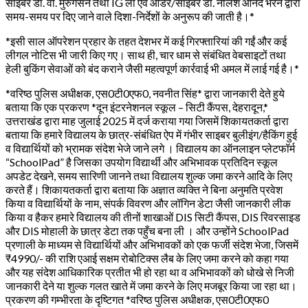
साइबर डॉ. वी. मुरुगेसन तथा IG लॉ एवं आर्डर/साइबर डॉ. नीलेश आनंद भरने द्वारा
समय-समय पर दिए जाने वाले दिशा-निर्देशों के अनुरूप की जाती है।*
*इसी साल ऑपरेशन प्रहार के तहत देशभर में कई गिरफ्तारियां की गईं और कई
लीगल नोटिस भी जारी किए गए। साथ ही, चार धाम से संबंधित वेबसाइटों तथा
हेली बुकिंग सेवाओं को बंद कराने जैसी महत्वपूर्ण कार्रवाई भी अमल में लाई गई है।*
*वरिष्ठ पुलिस अधीक्षक, एस0टी0एफ0, नवनीत सिंह* द्वारा जानकारी देते हुये
बताया कि एक प्रकरण *दून इंटरनेशनल स्कूल – सिटी कैंपस, देहरादून,*
उत्तराखंड द्वारा माह जुलाई 2025 में दर्ज कराया गया जिसमें शिकायतकर्ता द्वारा
बताया कि हमारे विद्यालय के छात्र-संबंधित ऐप में गंभीर साइबर बुलीइंग/हैकिंग हुई
व विद्यार्थियों को भ्रामक संदेश भेजे जाने लगे । विद्यालय का ऑनलाइन प्लेटफॉर्म
“SchoolPad” है जिसका उपयोग विद्यार्थी और अभिभावक प्रतिदिन स्कूल
अपडेट देखने, समय सारिणी जानने तथा विद्यालय शुल्क जमा करने आदि के लिए
करते हैं। शिकायतकर्ता द्वारा बताया कि अज्ञात व्यक्ति ने बिना अनुमति प्रवेश
किया व विद्यार्थियों के नाम, संपर्क विवरण और लॉगिन डेटा जैसी जानकारी लीक
किया व हैकर हमारे विद्यालय की तीनों शाखाओं DIS सिटी कैंपस, DIS रिवरसाइड
और DIS मोहाली के छात्र डेटा तक पहुँच बना ली । और उन्होंने SchoolPad
प्रणाली के माध्यम से विद्यार्थियों और अभिभावकों को एक फर्जी संदेश भेजा, जिसमें
₹4990/- की राशि एआई सक्षम रोबोटिक्स लैब के लिए जमा करने को कहा गया
और यह संदेश आधिकारिक प्रतीत भी हो रहा था व अभिभावकों को धोखे से निजी
जानकारी देने या शुल्क गलत खाते में जमा करने के लिए मजबूर किया जा रहा था।
प्रकरण की गम्भीरता के दृष्टिगत *वरिष्ठ पुलिस अधीक्षक, एस0टी0एफ0