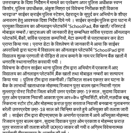
उत्तराखण्ड के दिशा निर्देशन में मामले का प्रवेक्षण अपर पुलिस अधीक्षक स्वप्न
किशोर, पुलिस उपाधीक्षक, अंकुश मिश्रा एवं विवेचना निरीक्षक श्री विकास
भारद्वाज* साईबर क्राईम पुलिस स्टेशन, देहरादून के सुपुर्द कर अभियोग के शीघ्र
अनावरण हेतु आवश्यक दिशा निर्देश दिये गये । साईबर क्राईम पुलिस द्वारा घटना में
प्रयुक्त विद्यालय का ऑनलाइन प्लेटफॉर्म “SchoolPad, बैंक खातों/ रजिस्टर्ड
मोबाइल नम्बरों / व्हाट्सअप की जानकारी हेतु सम्बन्धित सर्विस प्रदाता ऑनलाइन
प्लेटफॉर्म, बैंकों, सर्विस प्रदाता कम्पनियों, मेटा कम्पनी से पत्राचाकर कर डेटा
प्राप्त किया गया। प्राप्त डेटा के विश्लेषण से जानकारी मे आया कि साईबर
अपराधियो द्वारा घटना में विद्यालय का ऑनलाइन प्लेटफॉर्म “SchoolPad द्वारा
विद्यालय शुल्क प्रणाली से पीड़ित से लाभ कमाने के नाम पर विभिन्न बैंक खातों में
धनराशि स्थानान्तरित करवायी गयी ।
विवेचना के दौरान साईबर थाना पुलिस टीम द्वारा अभियोग में प्रकाश में आए
विद्यालय का ऑनलाइन प्लेटफॉर्म ,बैंक खातों तथा मोबाइल नम्बरों का सत्यापन
किया गया । पुलिस टीम द्वारा तकनीकी / डिजिटल साक्ष्य एकत्र कर घटना के
बैक के लाभार्थी खाताधारक मोहम्मद रिजवान पुत्र बालम ख़ान निवासी ग्राम
मुल्लापुर पोस्ट रिठौरा जिला बरेली उत्तर प्रदेश उम्र-19 साल , सुदामा दिवाकर
पुत्र ओम प्रकाश निवासी आकाश पुरम आर०के० यूनिवर्सिटी, बरेली,नज़दीक बब्बू
स्किराना स्टोर टोर,और मोहम्मद फ़राज़ पुत्र सरताज निवासी बनखाना गुलाबनगर
बरेली उत्तरप्रदेश उम्र-18 साल को चिन्ह्ति करते हुये अभियुक्त की तलाश जारी
की । साईबर टीम द्वारा बीएनएसएस के अन्तर्गत प्रकाश में आये अभियुक्त मोहम्मद
रिजवान पुत्र बालम ख़ान , सुदामा दिवाकर पुत्र ओम प्रकाश व मोहम्मद फ़राज़
पुत्र सरताज की तलाश बरेली उ0प्र0 जाकर की गयी व अग्रिम विवेचनात्मक
कार्यवाही बीएनएसएस के अन्तर्गत की गई ।