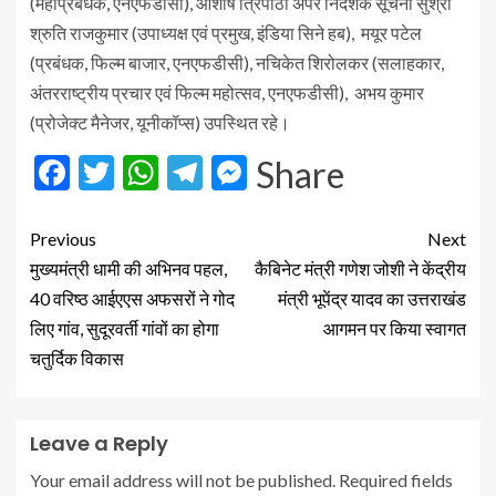
(महाप्रबंधक, एनएफडीसी), आशीष त्रिपाठी अपर निदेशक सूचना सुश्री
श्रुति राजकुमार (उपाध्यक्ष एवं प्रमुख, इंडिया सिने हब), मयूर पटेल
(प्रबंधक, फिल्म बाजार, एनएफडीसी), नचिकेत शिरोलकर (सलाहकार,
अंतरराष्ट्रीय प्रचार एवं फिल्म महोत्सव, एनएफडीसी), अभय कुमार
(प्रोजेक्ट मैनेजर, यूनीकॉप्स) उपस्थित रहे।
Facebook
Twitter
WhatsApp
Telegram
Messenger
Share
Previous
Next
मुख्यमंत्री धामी की अभिनव पहल,
कैबिनेट मंत्री गणेश जोशी ने केंद्रीय
40 वरिष्ठ आईएएस अफसरों ने गोद
मंत्री भूपेंद्र यादव का उत्तराखंड
लिए गांव, सुदूरवर्ती गांवों का होगा
आगमन पर किया स्वागत
चतुर्दिक विकास
Leave a Reply
Your email address will not be published.
Required fields