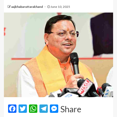
aajkhabaruttarakhand
June 10, 2025
Facebook
Twitter
WhatsApp
Telegram
Messenger
Share