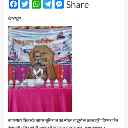
Facebook
Twitter
WhatsApp
Telegram
Messenger
Share
देहरादून
उपाध्याय विकसंत सागर मुनिराज का मंगल चातुर्मास आज श्री दिगंबर जैन
पंचायती मंदिर एवं जैन भवन में कलश स्थापना कर हुआ प्रारंभ ।