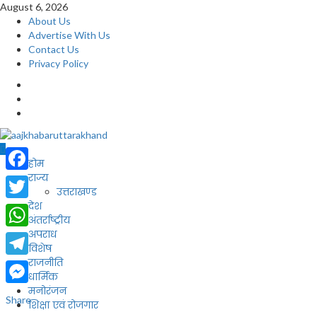
Skip
August 6, 2026
to
About Us
content
Advertise With Us
Contact Us
Privacy Policy
facebook
twitter
youtube
Primary
होम
Menu
राज्य
Facebook
उत्तराखण्ड
देश
Twitter
अंतर्राष्ट्रीय
अपराध
WhatsApp
विशेष
राजनीति
Telegram
धार्मिक
मनोरंजन
Messenger
Share
शिक्षा एवं रोजगार