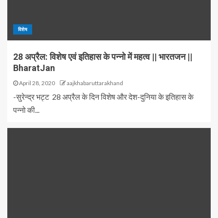
विशेष
28 अप्रैल: विशेष एवं इतिहास के पन्नो में महत्व || भारतजन ||
BharatJan
April 28, 2020
aajkhabaruttarakhand
-सुरेन्द्र भट्ट 28 अप्रैल के दिन विशेष और देश-दुनिया के इतिहास के
पन्नो की...