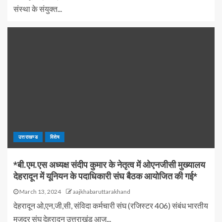
संस्था के संयुक्त...
उत्तराखण्ड
विशेष
*बी.एम.एस अध्यक्ष संदीप कुमार के नेतृत्व में ओएनजीसी मुख्यालय
देहरादून में यूनियन के पदाधिकारी संघ बैठक आयोजित की गई*
March 13, 2024
aajkhabaruttarakhand
देहरादून ओ,एन,जी,सी, संविदा कर्मचारी संघ (रजिस्टर 406) संबंध भारतीय
मजदूर संघ देहरादून उत्तराखंड आज...